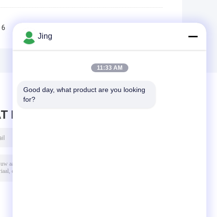
6
7
8
9
10
>>
>|
Jing
11:33 AM
Good day, what product are you looking 
for?
T BERICHT ACHTER