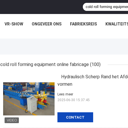
VR-SHOW
ONGEVEER ONS
FABRIEKSREIS
KWALITEIT
cold roll forming equipment online fabricage
(100)
Hydraulisch Scherp Rand het Afd
vormen
Lees meer
2025-06-30 15:37:45
CONTACT