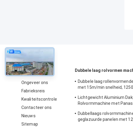
Over
Dubbele laag rolvormen mac
Dubbele laag rollenvormend
Ongeveer ons
met 15m/min snelheid, 125
Fabrieksreis
en keten aandrijving voor m
Lichtgewicht Aluminium Dak
Kwaliteitscontrole
dakbedekking
Rolvormmachine met Panas
Contacteer ons
Besturing en 1250mm Mater
Dubbellaags rolvormmachine
Nieuws
geglazuurde panelen met 
Sitemap
breedte, 15 m/min snelheid 
materiaal