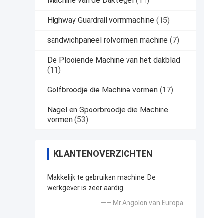
Machine van de Daktegel
(11)
Highway Guardrail vormmachine
(15)
sandwichpaneel rolvormen machine
(7)
De Plooiende Machine van het dakblad
(11)
Golfbroodje die Machine vormen
(17)
Nagel en Spoorbroodje die Machine
vormen
(53)
KLANTENOVERZICHTEN
Makkelijk te gebruiken machine. De
werkgever is zeer aardig.
—— Mr.Angolon van Europa