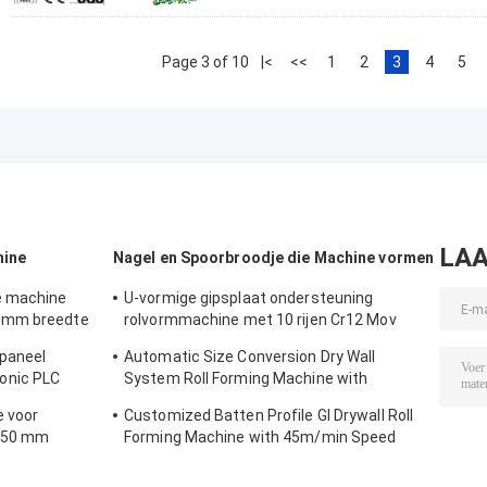
Page 3 of 10
|<
<<
1
2
3
4
5
LAA
hine
Nagel en Spoorbroodje die Machine vormen
e machine
U-vormige gipsplaat ondersteuning
0mm breedte
rolvormmachine met 10 rijen Cr12 Mov
etalen
rollen voor 0,7-0,9 mm platen
paneel
Automatic Size Conversion Dry Wall
onic PLC
System Roll Forming Machine with
iaalbreedte
Compact Design and User-Friendly
 voor
Customized Batten Profile GI Drywall Roll
Interface
1250 mm
Forming Machine with 45m/min Speed
en PPGI/GI
and Cr12 Rollers