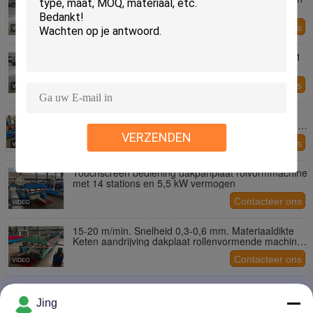
Rollen, 11 Stations en 0,3-0,6 mm Materiaaldikte
Contacteer ons
0.3-0.6mm Dikke Dakplaat Rolvormmachine met 11
Stations en Kettingaandrijving voor Automatisch
Plaatmetaal Rollen
Contacteer ons
Hoogsnelheid 15-20m/min Gegalvaniseerde
plaatvormende apparatuur met hydraulisch snijden
dakplaat rollvormende machine
VERZENDEN
Contacteer ons
Touchscreen bediening dakpanplaat rolvormmachine
met 14 stations en 5,5 kW vermogen
Contacteer ons
15-20 m/min. Snelheid 0,3-0,6 mm. Materiaaldikte
Keten aandrijving dakplaat rollenvormende machine
voor metalen tegels en dakpanelen
Contacteer ons
380V rollenvormende machine met hydraulisch
besturingssysteem en snelheid van 15-20 m/min
Jing