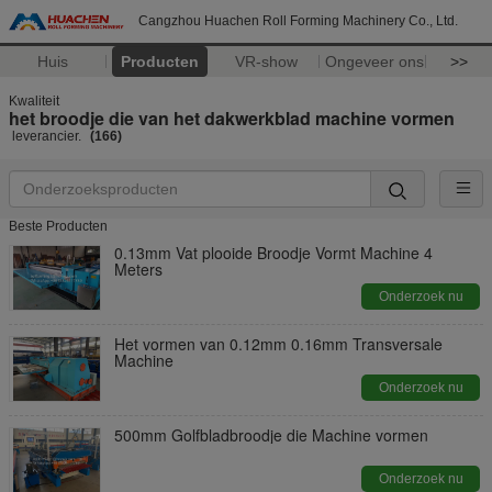
Cangzhou Huachen Roll Forming Machinery Co., Ltd.
Huis
Producten
VR-show
Ongeveer ons
>>
Kwaliteit
het broodje die van het dakwerkblad machine vormen
leverancier.
(166)
Beste Producten
0.13mm Vat plooide Broodje Vormt Machine 4
Meters
Onderzoek nu
Het vormen van 0.12mm 0.16mm Transversale
Machine
Onderzoek nu
500mm Golfbladbroodje die Machine vormen
Onderzoek nu