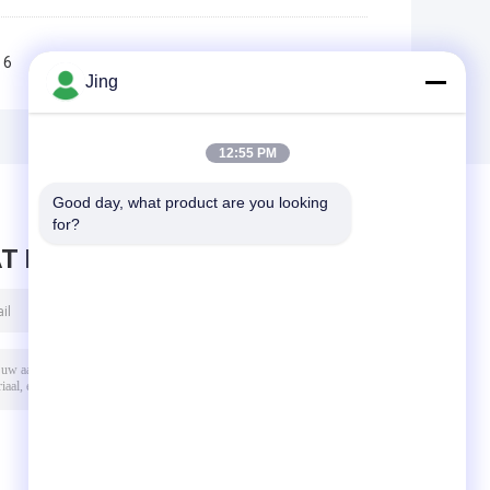
6
7
8
9
10
>>
>|
Jing
12:55 PM
Good day, what product are you looking 
for?
T BERICHT ACHTER