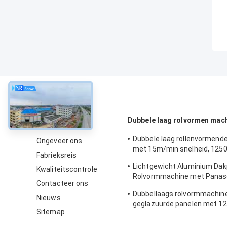
Over
Dubbele laag rolvormen mac
Dubbele laag rollenvormend
Ongeveer ons
met 15m/min snelheid, 125
Fabrieksreis
en keten aandrijving voor m
Lichtgewicht Aluminium Dak
Kwaliteitscontrole
dakbedekking
Rolvormmachine met Panas
Contacteer ons
Besturing en 1250mm Mater
Dubbellaags rolvormmachine
Nieuws
geglazuurde panelen met 
Sitemap
breedte, 15 m/min snelheid 
materiaal