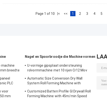
Page 1 of 10
|<
<<
1
2
3
4
5
LAA
hine
Nagel en Spoorbroodje die Machine vormen
e machine
U-vormige gipsplaat ondersteuning
0mm breedte
rolvormmachine met 10 rijen Cr12 Mov
etalen
rollen voor 0,7-0,9 mm platen
paneel
Automatic Size Conversion Dry Wall
onic PLC
System Roll Forming Machine with
iaalbreedte
Compact Design and User-Friendly
 voor
Customized Batten Profile GI Drywall Roll
Interface
1250 mm
Forming Machine with 45m/min Speed
en PPGI/GI
and Cr12 Rollers