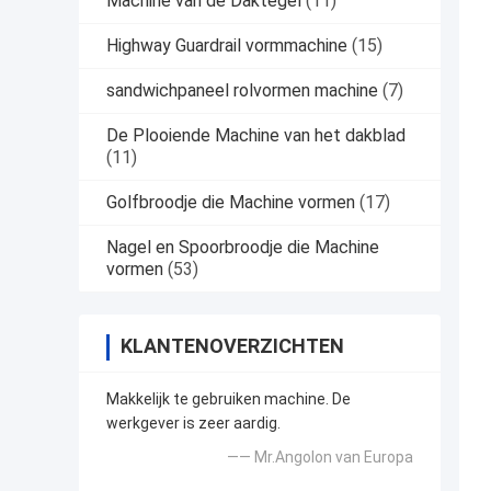
Machine van de Daktegel
(11)
Highway Guardrail vormmachine
(15)
sandwichpaneel rolvormen machine
(7)
De Plooiende Machine van het dakblad
(11)
Golfbroodje die Machine vormen
(17)
Nagel en Spoorbroodje die Machine
vormen
(53)
KLANTENOVERZICHTEN
Makkelijk te gebruiken machine. De
werkgever is zeer aardig.
—— Mr.Angolon van Europa