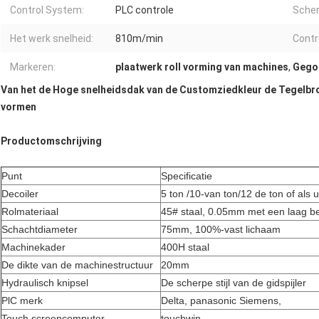
Control System:
PLC controle
Scher
Het werk snelheid:
810m/min
Contr
Markeren:
plaatwerk roll vorming van machines
,
Gegol
Van het de Hoge snelheidsdak van de Customziedkleur de Tegelb
vormen
Productomschrijving
Punt
Specificatie
Decoiler
5 ton /10-van ton/12 de ton of als
Rolmateriaal
45# staal, 0.05mm met een laag 
Schachtdiameter
75mm, 100%-vast lichaam
Machinekader
400H staal
De dikte van de machinestructuur
20mm
Hydraulisch knipsel
De scherpe stijl van de gidspijler
PlC merk
Delta, panasonic Siemens,
Touch screencomputer
touchwin