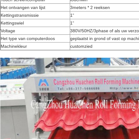
Het ontvangen van lijst
3meters * 2 reeksen
Kettingstransmissie
1“
Kettingswiel
1“
Voltage
380V/50HZ/3phase of als uw verz
Het type van computerdoos
geplaatst in grond of vast op mach
Machinekleur
customzied