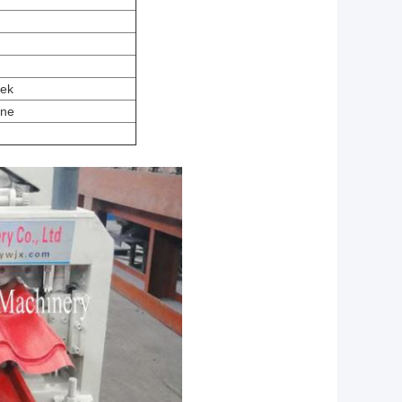
oek
ine