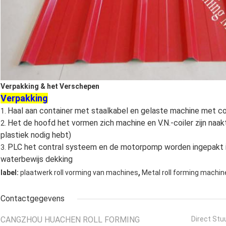
Verpakking & het Verschepen
Verpakking
Haal aan container met staalkabel en gelaste machine met con
1.
Het de hoofd het vormen zich machine en V.N.-coiler zijn naak
2.
plastiek nodig hebt)
PLC het contral systeem en de motorpomp worden ingepakt i
3.
waterbewijs dekking
,
label:
plaatwerk roll vorming van machines
Metal roll forming machin
Contactgegevens
CANGZHOU HUACHEN ROLL FORMING
Direct Stu