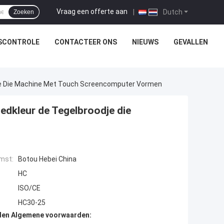
Vraag een offerte aan
|
Dutch
Zoeken
SCONTROLE
CONTACTEER ONS
NIEUWS
GEVALLEN
je Die Machine Met Touch Screencomputer Vormen
edkleur de Tegelbroodje die
mst:
Botou Hebei China
HC
ISO/CE
HC30-25
den Algemene voorwaarden: