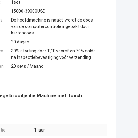
:
1set
15000-39000USD
s:
De hoofdmachine is naakt, wordt de doos
van de computercontrole ingepakt door
kartondoos
30 dagen
es:
30% storting door T/T vooraf en 70% saldo
na inspectiebevestiging vóór verzending
en:
20 sets / Maand
Tegelbroodje die Machine met Touch
tie:
1 jaar