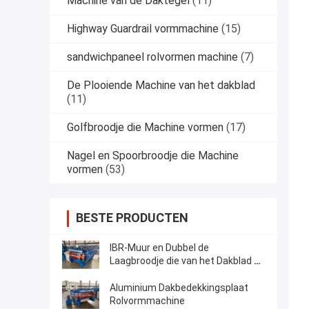
Machine van de Daktegel
(11)
Highway Guardrail vormmachine
(15)
sandwichpaneel rolvormen machine
(7)
De Plooiende Machine van het dakblad
(11)
Golfbroodje die Machine vormen
(17)
Nagel en Spoorbroodje die Machine
vormen
(53)
BESTE PRODUCTEN
IBR-Muur en Dubbel de
Laagbroodje die van het Dakblad de
Stijl van Machinemongolië vormen
Aluminium Dakbedekkingsplaat
Rolvormmachine