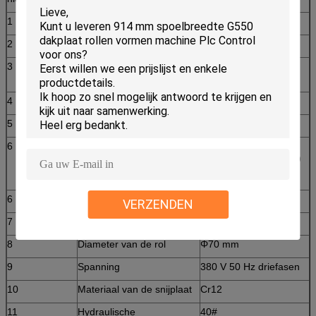
1
geschikt voor verwerking
Kleurplaten van staal
2
Breedte van de plaat
1200 mm
3
met een breedte van niet
11 rijen
meer dan 15 mm
4
Afmetingen
5800*1550*1510 mm
5
Kracht
4+4kw
6
rollend materiaal
45# staal ((op het
oppervlak gechroomd)
6
Dikte van de plaat
0.3-0.6 mm
VERZENDEN
7
Productiviteit
8-10 m/min
8
Diameter van de rol
Φ70 mm
9
Spanning
380 V 50 Hz driefasen
10
Materiaal van de snijplaat
Cr12
11
Hydraulische
40#