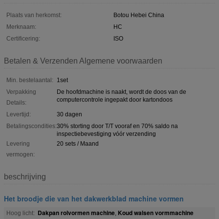
Plaats van herkomst:
Botou Hebei China
Merknaam:
HC
Certificering:
ISO
Betalen & Verzenden Algemene voorwaarden
Min. bestelaantal:
1set
Verpakking
De hoofdmachine is naakt, wordt de doos van de
computercontrole ingepakt door kartondoos
Details:
Levertijd:
30 dagen
Betalingscondities:
30% storting door T/T vooraf en 70% saldo na
inspectiebevestiging vóór verzending
Levering
20 sets / Maand
vermogen:
beschrijving
Het broodje die van het dakwerkblad machine vormen
Dakpan rolvormen machine
Koud walsen vormmachine
Hoog licht:
,