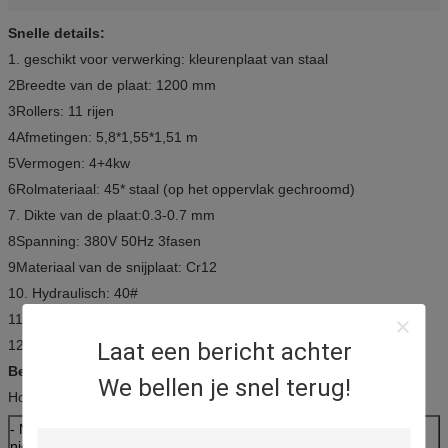
Snelle details:
1. geschikt voor verwerking: kleurenplaat van staal
2Breedte van de plaat: 1200 mm
3Rollers: 11 rijen
4Afmetingen: 5,8*1,55*1,51 m
5Vermogen: 4+4kw
6Rolmateriaal: 45* staal (op het oppervlak gechroomd)
7. Dikte van de plaat:0.3-0.7 mm
8Spanning: 380V 50Hz 3fasen
9Materiaal van de snijplaat: Cr12
10. Hydraulisch: 40#
11Bewerkingsnauwkeurigheid: binnen 1,00 mm
12Beheersysteem: PLC-besturing
Laat een bericht achter
Beschrijving:
We bellen je snel terug!
Hoofdparameter van de dakplaatrolvormende machine
- Nee, dat is
Hoofdparameter van de dakplaat rollenvormende
niet waar.
machine