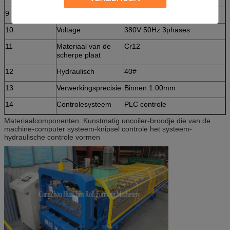
9
Diameter van de rol
Φ70mm
10
Voltage
380V 50Hz 3phases
11
Materiaal van de
Cr12
scherpe plaat
12
Hydraulisch
40#
13
Verwerkingsprecisie
Binnen 1.00mm
14
Controlesysteem
PLC controle
Materiaalcomponenten: Kunstmatig uncoiler-broodje die van de
machine-computer systeem-knipsel controle het systeem-
hydraulische controle vormen