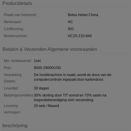
Productdetails
Plaats van herkomst:
Botou Hebei China
Merknaam:
HC
Certificering:
ISO
Modelnummer:
HC25-210-840
Betalen & Verzenden Algemene voorwaarden
Min. bestelaantal:
1set
Prijs:
8000-29000USD
Verpakking
De hoofdmachine is naakt, wordt de doos van de
computercontrole ingepakt door kartondoos
Details:
Levertijd:
30 dagen
Betalingscondities:
30% storting door T/T vooraf en 70% saldo na
inspectiebevestiging vóór verzending
Levering
20 sets / Maand
vermogen:
beschrijving