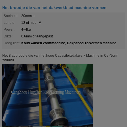
Het broodje die van het dakwerkblad machine vormen
Snelheid:
20m/min
Lengte:
12 of meer M
Power:
4+4kw
Dikte:
0.6mm of aangepast
Koud walsen vormmachine
Dakpaneel rolvormen machine
Hoog licht:
,
Het Bladbroodje die van het hoge Capaciteitsdakwerk Machine in Ce-Norm
vormen