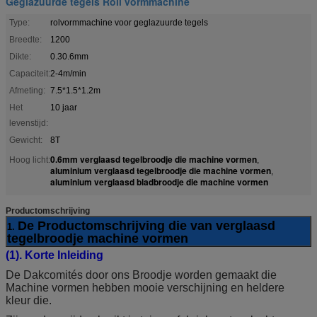
Geglazuurde tegels Roll vormmachine
Type:
rolvormmachine voor geglazuurde tegels
Breedte:
1200
Dikte:
0.30.6mm
Capaciteit:
2-4m/min
Afmeting:
7.5*1.5*1.2m
Het
10 jaar
levenstijd:
Gewicht:
8T
0.6mm verglaasd tegelbroodje die machine vormen
Hoog licht:
,
aluminium verglaasd tegelbroodje die machine vormen
,
aluminium verglaasd bladbroodje die machine vormen
Productomschrijving
De Productomschrijving die van verglaasd
1.
tegelbroodje machine vormen
(1). Korte Inleiding
De Dakcomités door ons Broodje worden gemaakt die
Machine vormen hebben mooie verschijning en heldere
kleur die.