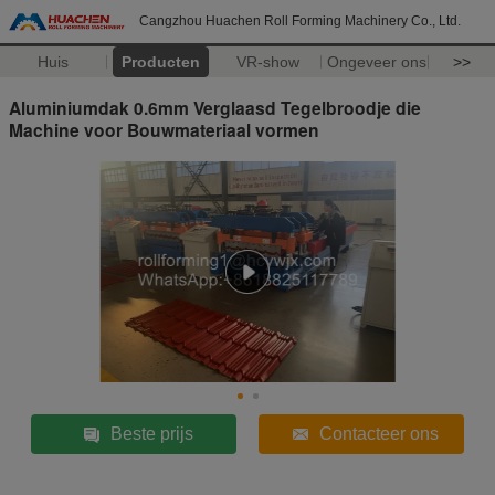
Cangzhou Huachen Roll Forming Machinery Co., Ltd.
Huis
Producten
VR-show
Ongeveer ons
>>
Aluminiumdak 0.6mm Verglaasd Tegelbroodje die
Machine voor Bouwmateriaal vormen
Beste prijs
Contacteer ons