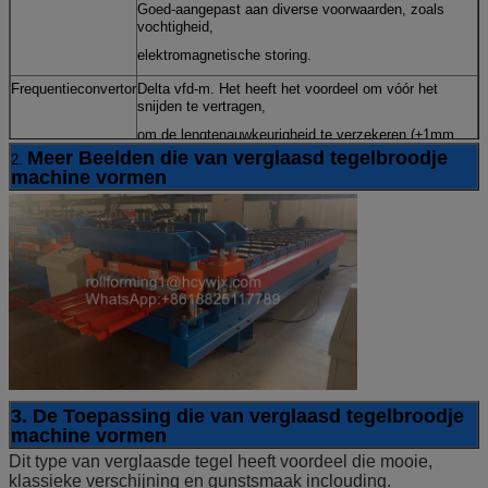
Goed-aangepast aan diverse voorwaarden, zoals
vochtigheid,
elektromagnetische storing.
Frequentieconvertor
Delta vfd-m. Het heeft het voordeel om vóór het
snijden te vertragen,
om de lengtenauwkeurigheid te verzekeren (±1mm,
Meer Beelden die van verglaasd tegelbroodje
2.
veel dan beter industriële norm ±3mm).
machine vormen
Lengte
Omron, in Japan wordt gemaakt dat.
Metingsapparaat
Het komt met hoge nauwkeurigheid en stabiliteit voor.
3. De Toepassing die van verglaasd tegelbroodje
machine vormen
Dit type van verglaasde tegel heeft voordeel die mooie,
klassieke verschijning en gunstsmaak inclouding.