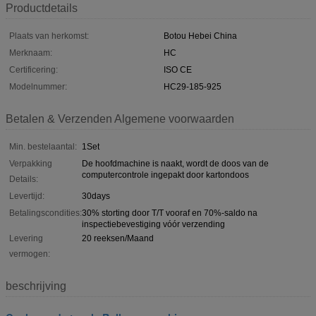
Productdetails
Plaats van herkomst:
Botou Hebei China
Merknaam:
HC
Certificering:
ISO CE
Modelnummer:
HC29-185-925
Betalen & Verzenden Algemene voorwaarden
Min. bestelaantal:
1Set
Verpakking
De hoofdmachine is naakt, wordt de doos van de
computercontrole ingepakt door kartondoos
Details:
Levertijd:
30days
Betalingscondities:
30% storting door T/T vooraf en 70%-saldo na
inspectiebevestiging vóór verzending
Levering
20 reeksen/Maand
vermogen:
beschrijving