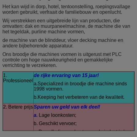
Het kan wijd in dorp, hotel, tentoonstelling, roepingsvallage
worden gebruikt, verfraait de familiebouw en openlucht.
Wij verstrekken een uitgebreide lijn van producten, die
omvatten: dak en muurpaneelmachine, de machine die van
het tegeldak, purline machine vormen,
de machine van de blinddeur, vloer decking machine en
andere bijbehorende apparatuur.
Ons broodje die machines vormen is uitgerust met PLC
controle om hoge nauwkeurigheid en gemakkelijke
verrichting te verzekeren.
1.
de rijke ervaring van 15 jaar!
Professioneel
a.Specialized in broodje die machine sinds
1998 vormen.
b.Keeping het verbeteren van de kwaliteit.
2.
Betere prijs
Sparen uw geld van elk deel!
a.
Lage loonkosten;
b. Geschikt vervoer;
c. De volledige ondersteunende industrieën.